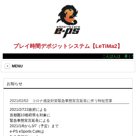
プレイ時間デポジットシステム【LeTiMa2】
こんばんは 暑くな
MENU
お知らせ
2021/02/02 コロナ感染対策緊急事態宣言延長に伴う時短営業
2021/2/722政府による
首都圏10都府県を対象に
緊急事態宣言延長による
2021/1/8から3/7（予定）まで
e-PS eSports Cafeは