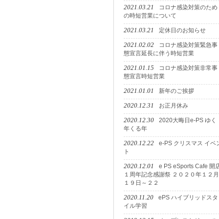
2021.03.21
コロナ感染対策のため
の時短営業について
2021.03.21
定休日のお知らせ
2021.02.02
コロナ感染対策緊急事
態宣言延長に伴う時短営業
2021.01.15
コロナ感染対策非常事
態宣言時短営業
2021.01.01
新年のご挨拶
2020.12.31
お正月休み
2020.12.30
2020大晦日e-PS ゆく
年くる年
2020.12.22
e-PS クリスマス イベ
ト
2020.12.01
e PS eSports Cafe 開
１周年記念感謝祭 ２０２０年１２月
１９日～２２
2020.11.20
ePS ハイブリッドスタ
イル学習