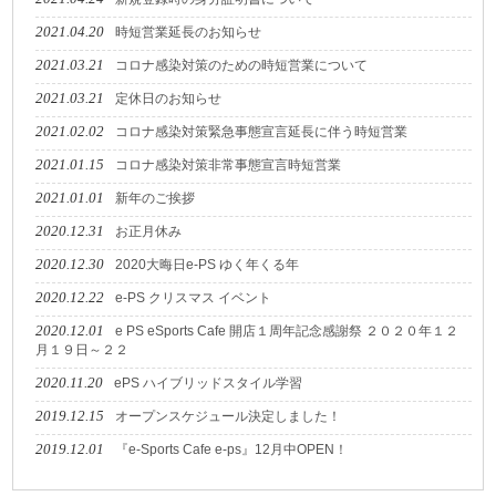
2021.04.20
時短営業延長のお知らせ
2021.03.21
コロナ感染対策のための時短営業について
2021.03.21
定休日のお知らせ
2021.02.02
コロナ感染対策緊急事態宣言延長に伴う時短営業
2021.01.15
コロナ感染対策非常事態宣言時短営業
2021.01.01
新年のご挨拶
2020.12.31
お正月休み
2020.12.30
2020大晦日e-PS ゆく年くる年
2020.12.22
e-PS クリスマス イベント
2020.12.01
e PS eSports Cafe 開店１周年記念感謝祭 ２０２０年１２
月１９日～２２
2020.11.20
ePS ハイブリッドスタイル学習
2019.12.15
オープンスケジュール決定しました！
2019.12.01
『e-Sports Cafe e-ps』12月中OPEN！