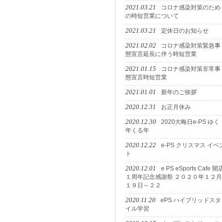
2021.03.21
コロナ感染対策のため
の時短営業について
2021.03.21
定休日のお知らせ
2021.02.02
コロナ感染対策緊急事
態宣言延長に伴う時短営業
2021.01.15
コロナ感染対策非常事
態宣言時短営業
2021.01.01
新年のご挨拶
2020.12.31
お正月休み
2020.12.30
2020大晦日e-PS ゆく
年くる年
2020.12.22
e-PS クリスマス イベ
ト
2020.12.01
e PS eSports Cafe 開
１周年記念感謝祭 ２０２０年１２月
１９日～２２
2020.11.20
ePS ハイブリッドスタ
イル学習