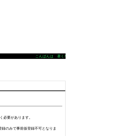
こんばんは 暑くなってきましたね！店内、涼しくして皆様の
て頂く必要があります。
登録のみで事前仮登録不可となりま