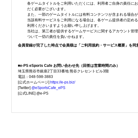
各ゲームタイトルをご利用いただくには、利用者ご自身の責任にお
だく必要がございます。
また、一部のゲームタイトルには有料コンテンツが含まれる場合が
当該有料サービスをご利用になる場合は、各ゲーム提供者の定める
利用くださいますようお願い申し上げます。
当社は、第三者が提供するゲームサービスに関するアカウント管理
ついて一切の責任を負いかねます。
会員登録が完了した時点で会員様は「ご利用規約・サービス概要」を同
■e-PS eSports Cafe お問い合わせ先（回答は営業時間のみ）
埼玉県熊谷市銀座2丁目33番地 熊谷クレセントビル3階
電話：048-598-3883
[公式ホームページ]
https://e-ps.biz/
[Twitter]
@eSportsCafe_ePS
[公式LINE] @e-PS