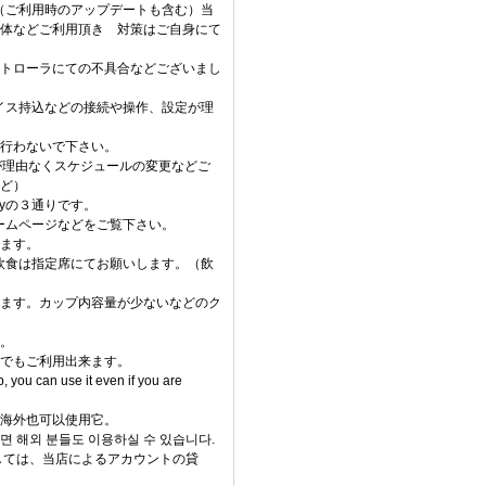
（ご利用時のアップデートも含む）当
体などご利用頂き 対策はご自身にて
トローラにての不具合などございまし
イス持込などの接続や操作、設定が理
行わないで下さい。
が理由なくスケジュールの変更などご
ど）
ayの３通りです。
ームページなどをご覧下さい。
ます。
飲食は指定席にてお願いします。（飲
ます。カップ内容量が少ないなどのク
。
でもご利用出来ます。
you can use it even if you are
海外也可以使用它。
면 해외 분들도 이용하실 수 있습니다.
しては、当店によるアカウントの貸