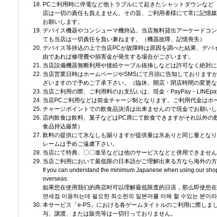
PCご利用時に停電など他トラブルにて起きたシャットダウンなど
店は一切の責任も負えません。その旨、ご利用者様にて常に記憶媒
お願いします。
デバイス機器やコンシューマ機持込、当店無料貸出アーケードコン
ても当店は一切責任を負い兼ねます。（機器故障、記憶喪失）
デバイス等持込の上で当店PCが故障時は原因を調べた結果、デバ
由であれば修理費や損害金が発生する場合がございます。
当店設備機器無断利用や接続ケーブル抜挿しなどは許可なく絶対に
当店営業日時はホームページやSMSにて月頭に告知しております
ざいますので予めご了承下さい。（臨休、開店・閉店時間の変更な
当店ご利用の際、ご利用料のお支払いは、現金・PayPay・LINEp
当店PCご利用などは前金チャージ制となります。ご利用代金はホ
チャージポイントでの飲食品決済は出来ませんので現金でお願いし
店内飲食は飲料、菓子などはPC席にて飲食できますがそれ以外の
食品持込厳禁）
飲料の提供にて氷なしも賜りますが提供量は氷ありと同じ量となり
レームは予めご遠慮下さい。
当店にて特典、〇〇進呈などは他のサービスなどと併用できません
当店ご利用において最低限の日本語がご理解出来る方なら海外の方
If you can understand the minimum Japanese when using our shop, 
overseas.
如果您在使用我们的商店时可以理解最低限度的日语，那么即使您在
면세점 이용하는데 필요한 최소한의 일본어를 이해 할 수있는 분이라
本サービス「e-PS」における各ゲームタイトルのご利用に際しま
与、譲渡、または販売等は一切行っておりません。