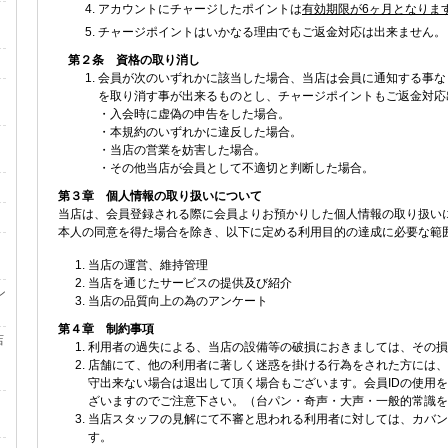
アカウントにチャージしたポイントは
有効期限が6ヶ月となりま
チャージポイントはいかなる理由でもご返金対応は出来ません。
第２条 資格の取り消し
会員が次のいずれかに該当した場合、当店は会員に通知する事な
を取り消す事が出来るものとし、チャージポイントもご返金対応
・入会時に虚偽の申告をした場合。
・本規約のいずれかに違反した場合。
・当店の営業を妨害した場合。
・その他当店が会員として不適切と判断した場合。
第３章 個人情報の取り扱いについて
当店は、会員登録される際に会員よりお預かりした個人情報の取り扱い
本人の同意を得た場合を除き、以下に定める利用目的の達成に必要な範
当店の運営、維持管理
当店を通じたサービスの提供及び紹介
ン
当店の品質向上の為のアンケート
第４章 制約事項
店
利用者の過失による、当店の設備等の破損におきましては、その損
店舗にて、他の利用者に著しく迷惑を掛ける行為をされた方には、
守出来ない場合は退出して頂く場合もございます。会員IDの使用
ざいますのでご注意下さい。（台パン・奇声・大声・一般的常識を
当店スタッフの見解にて不審と思われる利用者に対しては、カバン
す。