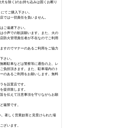
助犬を除く)のお持ち込みは固くお断り
 にてご購入下さい。
当店では一切責任を負いません。
はご遠慮下さい。
は小声での歓談願います。また、火の
店防火管理責任者が不在なのでご利用
ますのでマナーのあるご利用をご協力
下さい。
無断駐車などは警察等に通告の上、レ
ご負担頂きます。また、駐車場内のト
ーのあるご利用をお願いします。無料
ラを設置店です。
を提供致します。
旨を伝えて注意事項を守りながらお願
ど厳禁です。
い。著しく営業妨害と見受けられた場
ございます。