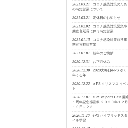
2021.03.21
コロナ感染対策のため
の時短営業について
2021.03.21
定休日のお知らせ
2021.02.02
コロナ感染対策緊急事
態宣言延長に伴う時短営業
2021.01.15
コロナ感染対策非常事
態宣言時短営業
2021.01.01
新年のご挨拶
2020.12.31
お正月休み
2020.12.30
2020大晦日e-PS ゆく
年くる年
2020.12.22
e-PS クリスマス イベ
ト
2020.12.01
e PS eSports Cafe 開
１周年記念感謝祭 ２０２０年１２月
１９日～２２
2020.11.20
ePS ハイブリッドスタ
イル学習