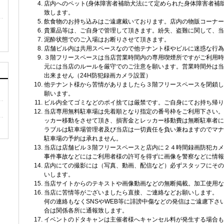
店内へのペット(身体障害者補助犬法にて定められた身体障害者補
致します。
飲食物のお持ち込みはご遠慮戴いております。店内の物販コーナー
』
貴重品等は、ご自身で管理して頂きます。紛失、盗難に関して、
泥酔状態でのご入場はお断りさせて頂きます。
店舗ビル内は共用スペースなので他テナント様やビルに迷惑な行為
３階フリースペースは当店営業時間内の専用喫煙所ですがご利用時
元には当店のルールを厳守でのご注意を願います。営業時間外は当
出来ません（24H防犯録画カメラ設置）
他テナント様から苦情がありましたら３階フリースペースを閉鎖し
願います。
ビル内全てゴミなどのポイ捨ては厳禁です。ご自身にてお持ち帰り
当店専用無料駐車場は先着順となり指定の番号枠をご利用下さい。
ッカー移動をさせて頂き、損害金とレッカー移動費は無断駐車者に
ラブルは駐車場管理者及び当店は一切責任を負い兼ねますのでマナ
駐車場の予約は承れません。
当店は店舗ビル３階フリースペースと店内に２４時間録画防犯カメ
事件事故などにはご利用者様の許可を得ずに画像を警察などに情報
店内にての撮影には（写真、動画、配信など）必ずスタッフにその
いします。
当店サイトからのテキストや画像動画などの無断掲載。加工使用な
当店に苦情等がございましたら直接、ご連絡などお願いします。
何の連絡もなくSNSやWEB等に誹謗中傷などの発信はご遠慮下さ
合は関係各所に通報致します。
イベントのドタキャンは主催者様へキャンセル料が発生する場合も